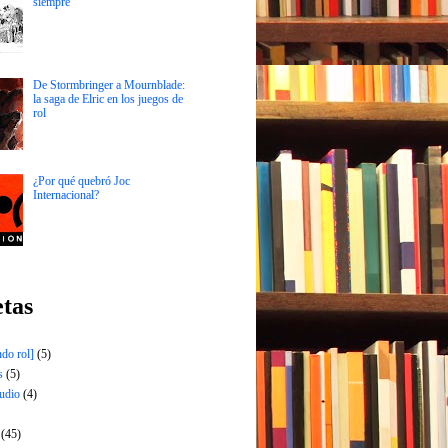
siempre
De Stormbringer a Mournblade:
la saga de Elric en los juegos de
rol
¿Por qué quebró Joc
Internacional?
etas
do rol]
(5)
s
(5)
udio
(4)
(45)