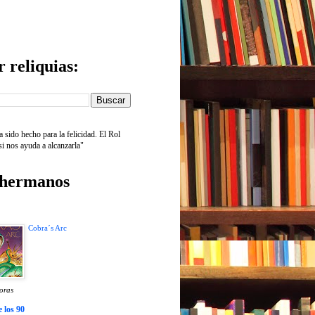
 reliquias:
 sido hecho para la felicidad. El Rol
si nos ayuda a alcanzarla"
 hermanos
Cobra´s Arc
oras
 los 90